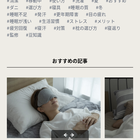
#清潔
#移動中
#使い方
#洗濯
#夏
#おすすめ
#ダニ
#選び方
#寝具
#睡眠の質
#冬
#睡眠不足
#発汗
#更年期障害
#目の疲れ
#睡眠が浅い
#生活習慣
#ストレス
#メリット
#疲労回復
#寝汗
#対策
#枕の選び方
#寝返り
#監修
#豆知識
おすすめの記事