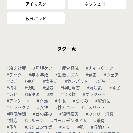
アイマスク
ネックピロー
敷きパッド
タグ一覧
#冷え対策
#睡眠ケア
#疲労軽減
#ナイトウェア
#テック
#年末年始
#生活リズム
#健康
#ウェア
#温活
#美容
#食生活
#敷きパッド
#新生活
#梅雨
#快眠
#湿気
#睡眠障害
#解決策
#睡眠
#カビ
#解決法
#枕
#食べ物
#ブラジャー
#アンケート
#介護
#不眠
#むくみ
#解消法
#リラックス
#女性
#枕カバー
#デメリット
#睡眠時間
#首の痛み
#眼精疲労
#カロリー消費
#対応
#ホルモン
#ゴールデンタイム
#暖房
#予防
#パソコン作業
#太る
#肌
#収納方法