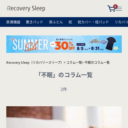
0
医療機器
敷きパッド
掛ふとん
枕
枕カバー・枕パッド
リカバ
Recovery Sleep（リカバリースリープ）
コラム一覧
不眠のコラム一覧
「不眠」のコラム一覧
2件