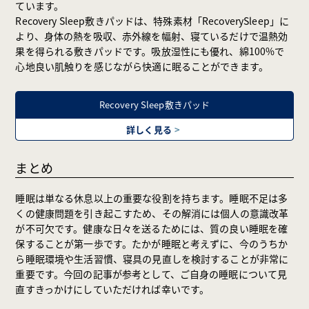
ています。
Recovery Sleep敷きパッドは、特殊素材「RecoverySleep」に
より、身体の熱を吸収、赤外線を幅射、寝ているだけで温熱効
果を得られる敷きパッドです。吸放湿性にも優れ、綿100%で
心地良い肌触りを感じながら快適に眠ることができます。
Recovery Sleep敷きパッド
詳しく見る
>
まとめ
睡眠は単なる休息以上の重要な役割を持ちます。睡眠不足は多
くの健康問題を引き起こすため、その解消には個人の意識改革
が不可欠です。健康な日々を送るためには、質の良い睡眠を確
保することが第一歩です。たかが睡眠と考えずに、今のうちか
ら睡眠環境や生活習慣、寝具の見直しを検討することが非常に
重要です。今回の記事が参考として、ご自身の睡眠について見
直すきっかけにしていただければ幸いです。