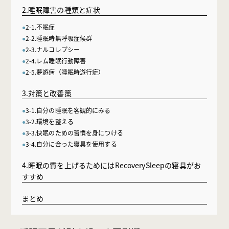
2.睡眠障害の種類と症状
2-1.不眠症
2-2.睡眠時無呼吸症候群
2-3.ナルコレプシー
2-4.レム睡眠行動障害
2-5.夢遊病（睡眠時遊行症）
3.対策と改善策
3-1.自分の睡眠を客観的にみる
3-2.環境を整える
3-3.快眠のための習慣を身につける
3-4.自分に合った寝具を使用する
4.睡眠の質を上げるためにはRecoverySleepの寝具がお
すすめ
まとめ