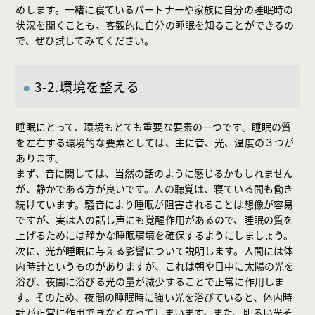
めします。一緒に寝ているパートナーや家族に自分の睡眠時の
状況を聞くことも、客観的に自分の睡眠を知ることができるの
で、ぜひ試してみてください。
3-2.環境を整える
睡眠にとって、環境もとても重要な要素の一つです。睡眠の質
を左右する環境的な要素としては、主に音、光、温度の３つが
あります。
まず、音に関しては、当然の話のように感じるかもしれません
が、静かである方が良いです。人の聴覚は、寝ている間も働き
続けています。騒音により睡眠が阻害されることは想像が容易
ですが、実は人の話し声にも覚醒作用があるので、睡眠の質を
上げるためには静かな睡眠環境を確保するようにしましょう。
次に、光が睡眠に与える影響について説明します。人間には体
内時計というものがありますが、これは朝や日中に太陽の光を
浴び、夜間に浴びる光の量が減少することで正常に作用しま
す。そのため、夜間の睡眠時に強い光を浴びていると、体内時
計が正常に作用できなくなってしまいます。また、明るい光そ