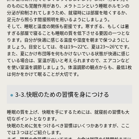
のものにも覚醒作用があり、メラトニンという睡眠ホルモンの
分泌が抑制されてしまうため、就寝時には部屋を暗くするか、
足元から照らす間接照明を用いるようにしましょう。
そして、睡眠と温度の関係も密接です。寒すぎる、もしくは暑
すぎる部屋で寝ることも睡眠の質を低下させる要因の一つとな
ります。自分が快適に感じる温度や湿度を朝まで保つようにし
ましょう。目安としては、冬は19〜22℃、夏は23〜26℃です。
また、夏にかけ布団等を何もかけないでいる状態が快適に感じ
ている場合は、室温が高いと考えられますので、エアコンなど
を使い室温を調節しましょう。体温調節の観点からも、最低1枚
は何かをかけて眠ることが大切です。
3-3.快眠のための習慣を身につける
睡眠の質を上げ、快眠を手にするためには、就寝前の習慣も大
切なポイントとなります。
快眠のために気をつけるべき習慣はいくつかありますが、ここ
では３つほどご紹介します。
まず、理想の食習慣についてです。夕食は就寝の4時間前までに