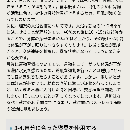
済ませることが理想的です。食事後すぐは、消化のために胃腸
が活発に働き、身体の深部体温が上昇するため、睡眠が浅くな
ってしまいます。
次に、理想の入浴習慣についてです。入浴は就寝の1〜2時間前
に済ませることが理想的です。40℃のお湯に10〜15分ほど浸か
ることで、身体の深部体温が0.5℃ほど上がり、その後1〜2時間
で体温が下がり眠りにつきやすくなります。お湯の温度が熱す
ぎると、交感神経を刺激し、覚醒状態になってしまうため注意
が必要です。
最後に運動習慣についてです。運動をして上がった体温が下が
る際に眠気を感じるため、適度な運動を行うことは睡眠にとっ
ても良い効果をもたらすことがあります。しかし、激しい運動
には注意が必要です。就寝の直前に激しい運動を行ってしまう
と、熱すぎるお湯に入浴した時と同様に、交感神経を刺激して
しまい、眠りにつくことが難しくなってしまいます。運動はな
るべく就寝の30分前までに済ませ、就寝前にはストレッチ程度
の運動に抑えましょう。
3-4.自分に合った寝具を使用する