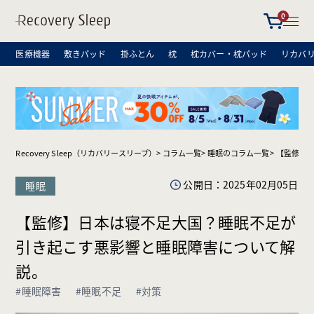
0
医療機器
敷きパッド
掛ふとん
枕
枕カバー・枕パッド
リカバ
Recovery Sleep（リカバリースリープ）
コラム一覧
睡眠のコラム一覧
【監修】
公開日：
2025年02月05日
睡眠
【監修】日本は寝不足大国？睡眠不足が
引き起こす悪影響と睡眠障害について解
説。
#睡眠障害
#睡眠不足
#対策