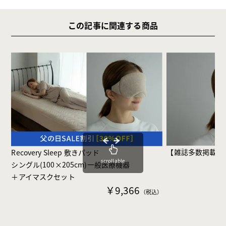
この記事に関連する商品
【雑誌多数掲載】Rec
Recovery Sleep 敷きパッド
scrollable
シングル(100×205cm)一般医療機器
＋アイマスクセット
￥9,366
（税込）