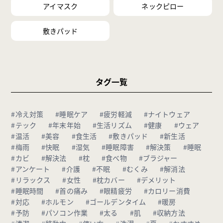
アイマスク
ネックピロー
敷きパッド
タグ一覧
#冷え対策
#睡眠ケア
#疲労軽減
#ナイトウェア
#テック
#年末年始
#生活リズム
#健康
#ウェア
#温活
#美容
#食生活
#敷きパッド
#新生活
#梅雨
#快眠
#湿気
#睡眠障害
#解決策
#睡眠
#カビ
#解決法
#枕
#食べ物
#ブラジャー
#アンケート
#介護
#不眠
#むくみ
#解消法
#リラックス
#女性
#枕カバー
#デメリット
#睡眠時間
#首の痛み
#眼精疲労
#カロリー消費
#対応
#ホルモン
#ゴールデンタイム
#暖房
#予防
#パソコン作業
#太る
#肌
#収納方法