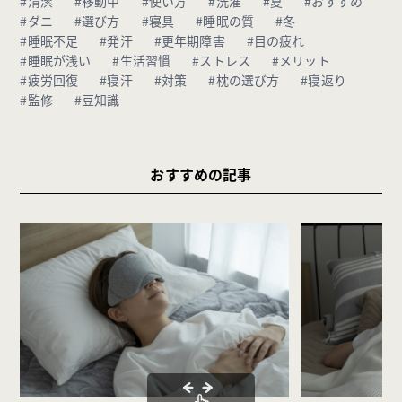
#清潔
#移動中
#使い方
#洗濯
#夏
#おすすめ
#ダニ
#選び方
#寝具
#睡眠の質
#冬
#睡眠不足
#発汗
#更年期障害
#目の疲れ
#睡眠が浅い
#生活習慣
#ストレス
#メリット
#疲労回復
#寝汗
#対策
#枕の選び方
#寝返り
#監修
#豆知識
おすすめの記事