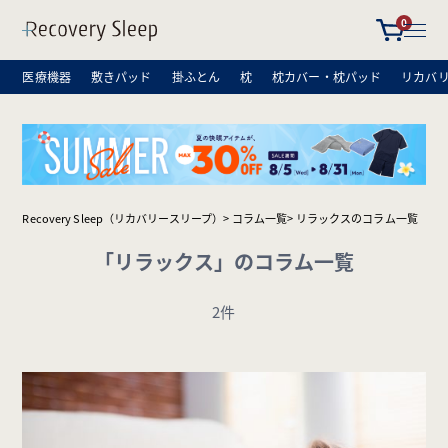
0
医療機器
敷きパッド
掛ふとん
枕
枕カバー・枕パッド
リカバ
Recovery Sleep（リカバリースリープ）
コラム一覧
リラックスのコラム一覧
「リラックス」のコラム一覧
2件