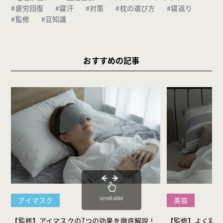
#疲労回復
#寝汗
#対策
#枕の選び方
#寝返り
#監修
#豆知識
おすすめの記事
scrollable
アイマスク
美容
【監修】アイマスクの7つの効果を徹底解説！
【監修】よく寝る