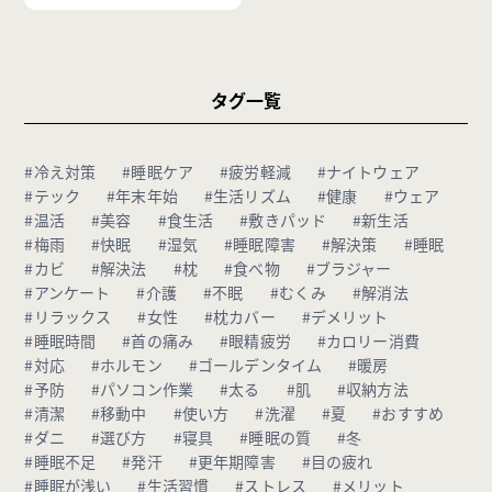
タグ一覧
#冷え対策
#睡眠ケア
#疲労軽減
#ナイトウェア
#テック
#年末年始
#生活リズム
#健康
#ウェア
#温活
#美容
#食生活
#敷きパッド
#新生活
#梅雨
#快眠
#湿気
#睡眠障害
#解決策
#睡眠
#カビ
#解決法
#枕
#食べ物
#ブラジャー
#アンケート
#介護
#不眠
#むくみ
#解消法
#リラックス
#女性
#枕カバー
#デメリット
#睡眠時間
#首の痛み
#眼精疲労
#カロリー消費
#対応
#ホルモン
#ゴールデンタイム
#暖房
#予防
#パソコン作業
#太る
#肌
#収納方法
#清潔
#移動中
#使い方
#洗濯
#夏
#おすすめ
#ダニ
#選び方
#寝具
#睡眠の質
#冬
#睡眠不足
#発汗
#更年期障害
#目の疲れ
#睡眠が浅い
#生活習慣
#ストレス
#メリット