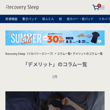
0
医療機器
敷きパッド
掛ふとん
枕
枕カバー・枕パッド
リカバ
Recovery Sleep（リカバリースリープ）
コラム一覧
デメリットのコラム一覧
「デメリット」のコラム一覧
1件