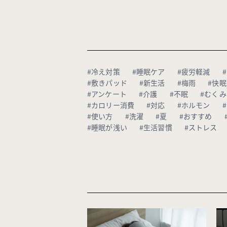
#冷え対策
#睡眠ケア
#疲労軽減
#敷きパッド
#新生活
#梅雨
#快眠
#アンケート
#介護
#不眠
#むくみ
#カロリー消費
#対応
#ホルモン
#使い方
#洗濯
#夏
#おすすめ
#睡眠が浅い
#生活習慣
#ストレス