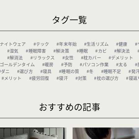
タグ一覧
#ナイトウェア
#テック
#年末年始
#生活リズム
#健康
#
#湿気
#睡眠障害
#解決策
#睡眠
#カビ
#解決法
#解消法
#リラックス
#女性
#枕カバー
#デメリット
#ゴールデンタイム
#暖房
#予防
#パソコン作業
#太る
#
#ダニ
#選び方
#寝具
#睡眠の質
#冬
#睡眠不足
#発
#メリット
#疲労回復
#寝汗
#対策
#枕の選び方
#寝返
おすすめの記事