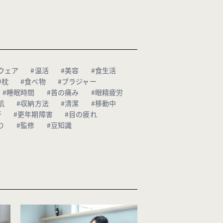
ウェア
#温活
#美容
#食生活
#枕
#食べ物
#ブラジャー
#睡眠時間
#首の痛み
#眼精疲労
肌
#収納方法
#清潔
#移動中
汗
#更年期障害
#目の疲れ
り
#監修
#豆知識