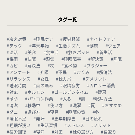
タグ一覧
#冷え対策
#睡眠ケア
#疲労軽減
#ナイトウェア
#テック
#年末年始
#生活リズム
#健康
#ウェア
#温活
#美容
#食生活
#敷きパッド
#新生活
#梅雨
#快眠
#湿気
#睡眠障害
#解決策
#睡眠
#カビ
#解決法
#枕
#食べ物
#ブラジャー
#アンケート
#介護
#不眠
#むくみ
#解消法
#リラックス
#女性
#枕カバー
#デメリット
#睡眠時間
#首の痛み
#眼精疲労
#カロリー消費
#対応
#ホルモン
#ゴールデンタイム
#暖房
#予防
#パソコン作業
#太る
#肌
#収納方法
#清潔
#移動中
#使い方
#洗濯
#夏
#おすすめ
#ダニ
#選び方
#寝具
#睡眠の質
#冬
#睡眠不足
#発汗
#更年期障害
#目の疲れ
#睡眠が浅い
#生活習慣
#ストレス
#メリット
#疲労回復
#寝汗
#対策
#枕の選び方
#寝返り