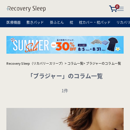
0
医療機器
敷きパッド
掛ふとん
枕
枕カバー・枕パッド
リカバ
Recovery Sleep（リカバリースリープ）
コラム一覧
ブラジャーのコラム一覧
「ブラジャー」のコラム一覧
1件