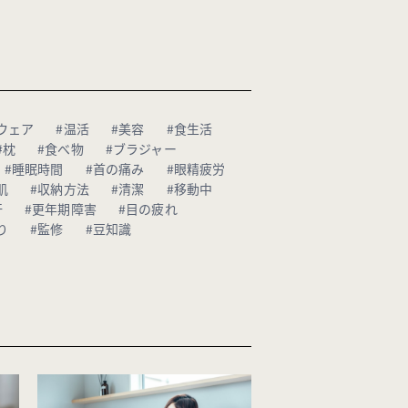
ウェア
#温活
#美容
#食生活
#枕
#食べ物
#ブラジャー
#睡眠時間
#首の痛み
#眼精疲労
肌
#収納方法
#清潔
#移動中
汗
#更年期障害
#目の疲れ
り
#監修
#豆知識