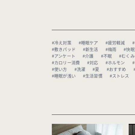
#冷え対策
#睡眠ケア
#疲労軽減
#敷きパッド
#新生活
#梅雨
#快眠
#アンケート
#介護
#不眠
#むくみ
#カロリー消費
#対応
#ホルモン
#使い方
#洗濯
#夏
#おすすめ
#睡眠が浅い
#生活習慣
#ストレス