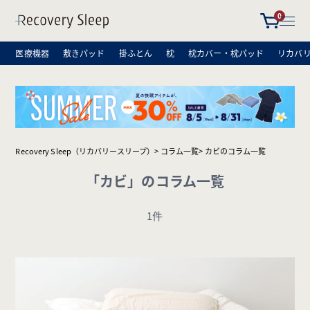
0
医療機器
敷きパッド
掛ふとん
枕
枕カバー・枕パッド
リカバ
Recovery Sleep（リカバリースリープ）
コラム一覧
カビのコラム一覧
「カビ」のコラム一覧
1件