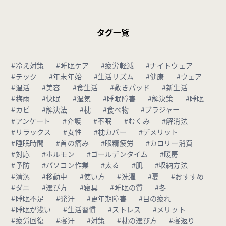
タグ一覧
#冷え対策
#睡眠ケア
#疲労軽減
#ナイトウェア
#テック
#年末年始
#生活リズム
#健康
#ウェア
#温活
#美容
#食生活
#敷きパッド
#新生活
#梅雨
#快眠
#湿気
#睡眠障害
#解決策
#睡眠
#カビ
#解決法
#枕
#食べ物
#ブラジャー
#アンケート
#介護
#不眠
#むくみ
#解消法
#リラックス
#女性
#枕カバー
#デメリット
#睡眠時間
#首の痛み
#眼精疲労
#カロリー消費
#対応
#ホルモン
#ゴールデンタイム
#暖房
#予防
#パソコン作業
#太る
#肌
#収納方法
#清潔
#移動中
#使い方
#洗濯
#夏
#おすすめ
#ダニ
#選び方
#寝具
#睡眠の質
#冬
#睡眠不足
#発汗
#更年期障害
#目の疲れ
#睡眠が浅い
#生活習慣
#ストレス
#メリット
#疲労回復
#寝汗
#対策
#枕の選び方
#寝返り