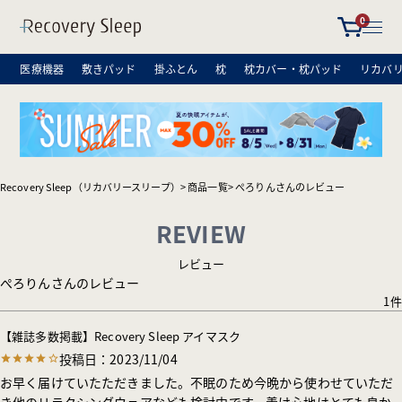
0
医療機器
敷きパッド
掛ふとん
枕
枕カバー・枕パッド
リカバ
Recovery Sleep（リカバリースリープ）
商品一覧
ぺろりんさんのレビュー
REVIEW
レビュー
ぺろりんさんのレビュー
1
【雑誌多数掲載】Recovery Sleep アイマスク
投稿日
2023/11/04
お早く届けていたただきました。不眠のため今晩から使わせていただ
き他のリラクシングウェアなども検討中です。着け心地はとても良か