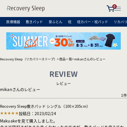
0
医療機器
敷きパッド
掛ふとん
枕
枕カバー・枕パッド
リカバ
Recovery Sleep（リカバリースリープ）
商品一覧
mikanさんのレビュー
REVIEW
レビュー
mikanさんのレビュー
1
Recovery Sleep敷きパッド シングル（100×205cm）
投稿日
2023/02/24
Makuakeを見て購入しました。

今まで寝起きがあまり良くなかったのですが、敷きパッドを変えてか