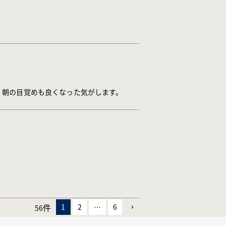
。朝の目覚めも良くなった気がします。
1
2
…
6
56