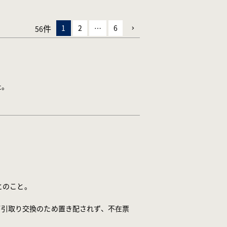
1
2
…
6
56
。

のこと。

が引取り交換のため置き配されず、不在票