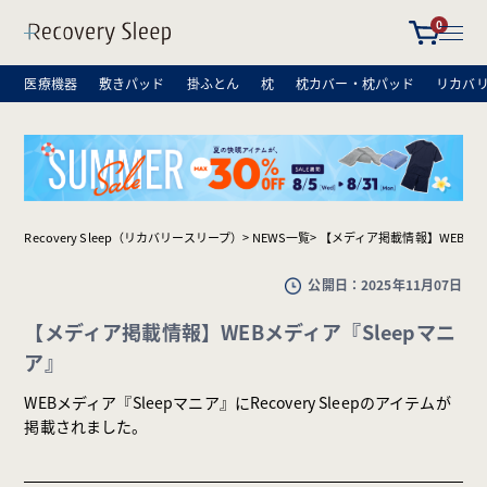
0
医療機器
敷きパッド
掛ふとん
枕
枕カバー・枕パッド
リカバ
Recovery Sleep（リカバリースリープ）
NEWS一覧
【メディア掲載情報】WEBメデ
公開日：
2025年11月07日
【メディア掲載情報】WEBメディア『Sleepマニ
ア』
WEBメディア『Sleepマニア』にRecovery Sleepのアイテムが
掲載されました。