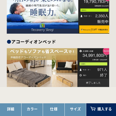
COLOR LINE-UP
詳細
カラー
仕様
サイズ
購入する