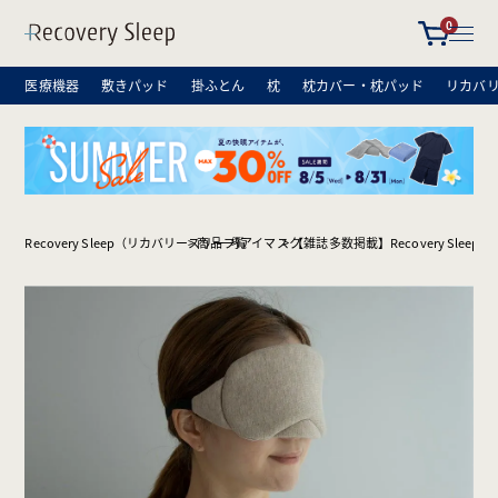
0
医療機器
敷きパッド
掛ふとん
枕
枕カバー・枕パッド
リカバ
Recovery Sleep（リカバリースリープ）
商品一覧
アイマスク
【雑誌多数掲載】Recovery Sleep 