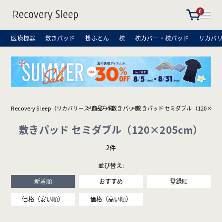
0
医療機器
敷きパッド
掛ふとん
枕
枕カバー・枕パッド
リカバ
Recovery Sleep（リカバリースリープ）
商品一覧
敷きパッド
敷きパッド セミダブル（120×205
敷きパッド セミダブル（120×205cm）
2
並び替え
新着順
おすすめ
登録順
価格（安い順）
価格（高い順）