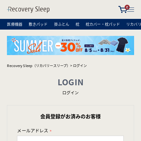
0
医療機器
敷きパッド
掛ふとん
枕
枕カバー・枕パッド
リカバ
Recovery Sleep（リカバリースリープ）
ログイン
LOGIN
ログイン
会員登録がお済みのお客様
メールアドレス
(